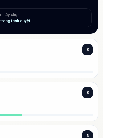
âm tùy chọn
trong trình duyệt
B
B
B