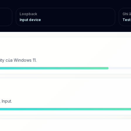
Loopback
Ghi 
Input device
Test 
ity của Windows 11.
Input.