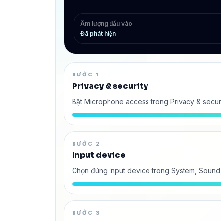
Âm lượng đầu vào
Đã phát hiện
BƯỚC 1
Privacy & security
Bật Microphone access trong Privacy & secur
BƯỚC 2
Input device
Chọn đúng Input device trong System, Sound, 
BƯỚC 3