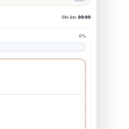
Ghi âm:
00:00
0%