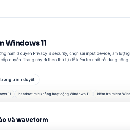
n Windows 11
ường nằm ở quyền Privacy & security, chọn sai input device, âm lượn
c cấp quyền. Trang này đi theo thứ tự dễ kiểm tra nhất rồi dùng công
 trong trình duyệt
ows 11
headset mic không hoạt động Windows 11
kiểm tra micro Win
C
vào và waveform