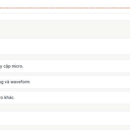
uy cập micro.
ợng và waveform.
ro khác.