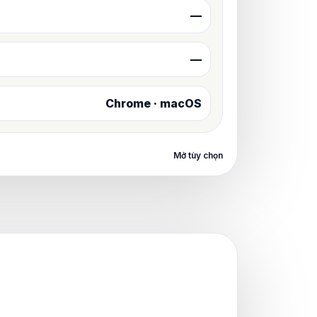
—
—
Chrome · macOS
Mở tùy chọn