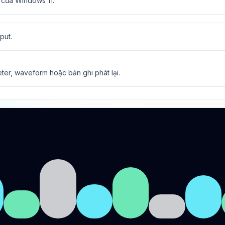
 của Windows 11.
put.
eter, waveform hoặc bản ghi phát lại.