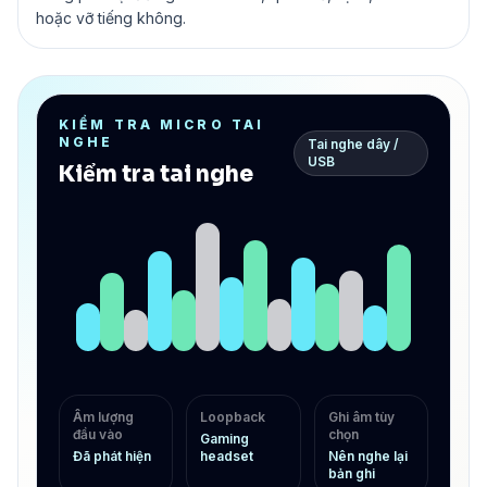
hoặc vỡ tiếng không.
KIỂM TRA MICRO TAI
NGHE
Tai nghe dây /
USB
Kiểm tra tai nghe
Âm lượng
Loopback
Ghi âm tùy
đầu vào
chọn
Gaming
Đã phát hiện
headset
Nên nghe lại
bản ghi