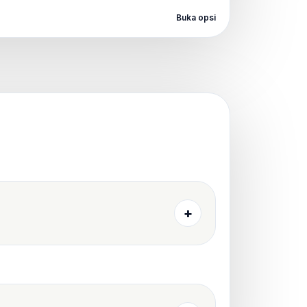
Buka opsi
+