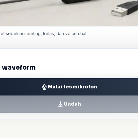
t sebelum meeting, kelas, dan voice chat.
an waveform
Mulai tes mikrofon
Unduh