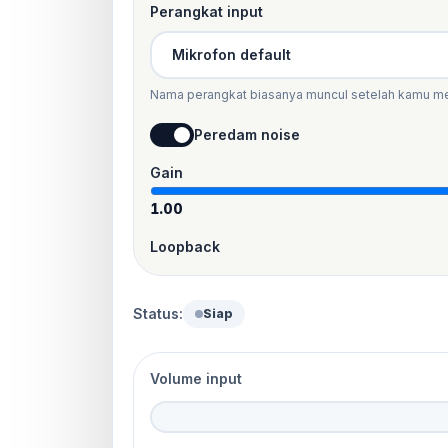
Perangkat input
Nama perangkat biasanya muncul setelah kamu mem
Peredam noise
Gain
1.00
Loopback
Status:
Siap
Volume input