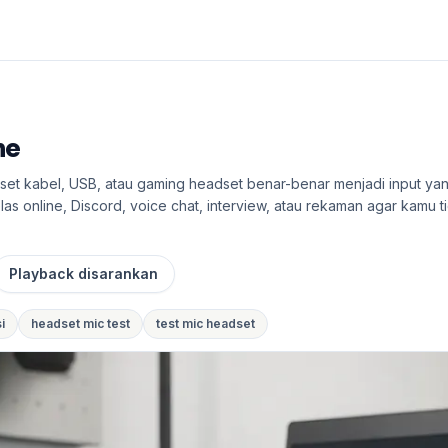
ne
t kabel, USB, atau gaming headset benar-benar menjadi input yan
as online, Discord, voice chat, interview, atau rekaman agar kamu 
Playback disarankan
i
headset mic test
test mic headset