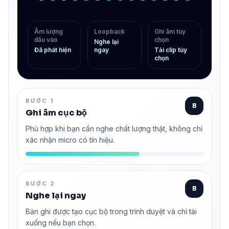
Âm lượng
Loopback
Ghi âm tùy
đầu vào
chọn
Nghe lại
Đã phát hiện
ngay
Tải clip tùy
chọn
BƯỚC 1
B
Ghi âm cục bộ
Phù hợp khi bạn cần nghe chất lượng thật, không chỉ
xác nhận micro có tín hiệu.
BƯỚC 2
B
Nghe lại ngay
Bản ghi được tạo cục bộ trong trình duyệt và chỉ tải
xuống nếu bạn chọn.