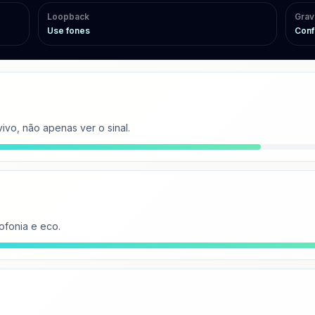
Loopback
Grav
Use fones
Conf
ivo, não apenas ver o sinal.
ofonia e eco.