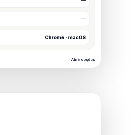
—
—
Chrome · macOS
Abrir opções