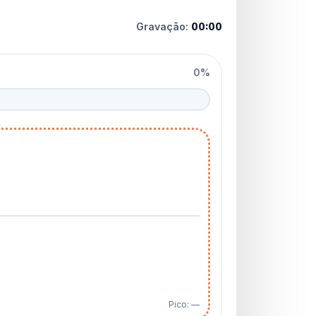
Gravação:
00:00
0%
Pico: —