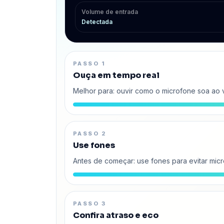
Volume de entrada
Detectada
PASSO 1
Ouça em tempo real
Melhor para: ouvir como o microfone soa ao v
PASSO 2
Use fones
Antes de começar: use fones para evitar micr
PASSO 3
Confira atraso e eco