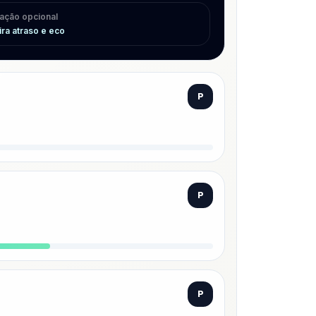
ação opcional
ira atraso e eco
P
P
P